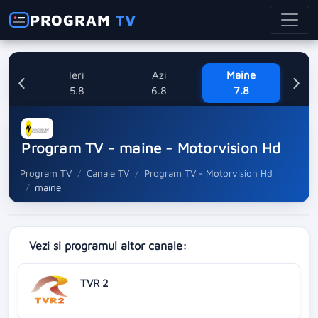
PROGRAM
TV
Ieri
Azi
Maine
Sa
5.8
6.8
7.8
Program TV - maine - Motorvision Hd
Program TV
Canale TV
Program TV - Motorvision Hd
maine
Vezi si programul altor canale:
TVR 2