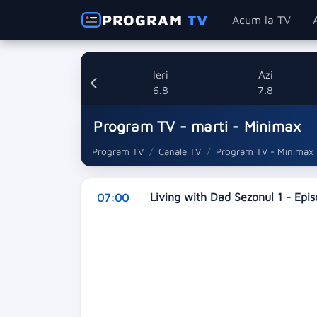
PROGRAM
TV
Acum la TV
Ieri
Azi
6.8
7.8
Program TV - marti - Minimax
Program TV
Canale TV
Program TV - Minimax
Living with Dad Sezonul 1 - Epi
07:00