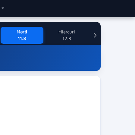
e
Marti
Miercuri
11.8
12.8