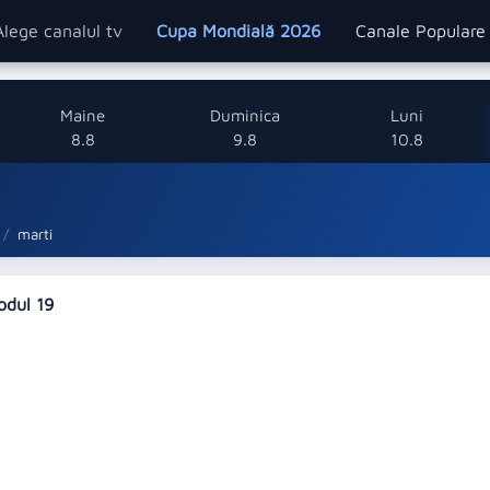
Alege canalul tv
Cupa Mondială 2026
Canale Popular
Maine
Duminica
Luni
8.8
9.8
10.8
marti
sodul 19