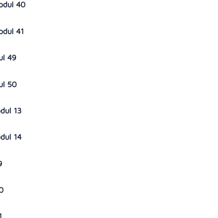
sodul 40
sodul 41
ul 49
ul 50
odul 13
odul 14
19
20
21