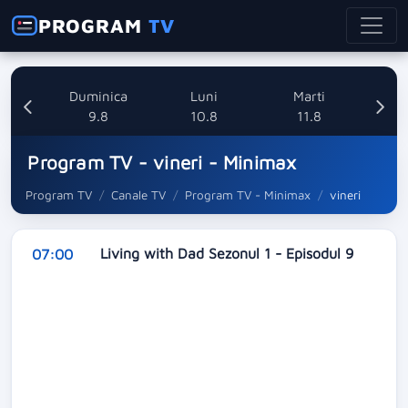
PROGRAM
TV
ata
Duminica
Luni
Marti
8
9.8
10.8
11.8
Program TV - vineri - Minimax
Program TV
Canale TV
Program TV - Minimax
vineri
Living with Dad Sezonul 1 - Episodul 9
07:00