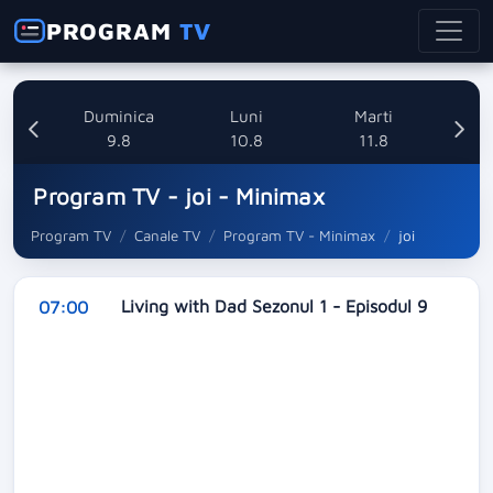
PROGRAM
TV
ata
Duminica
Luni
Marti
8
9.8
10.8
11.8
Program TV - joi - Minimax
Program TV
Canale TV
Program TV - Minimax
joi
Living with Dad Sezonul 1 - Episodul 9
07:00