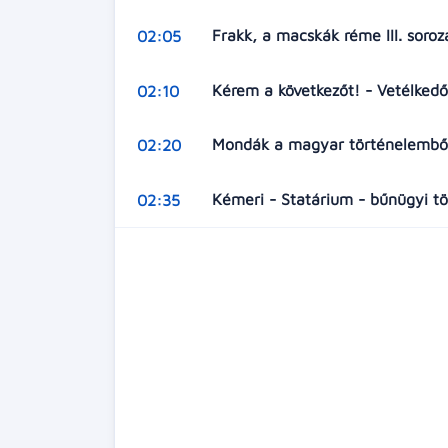
Frakk, a macskák réme III. soro
02:05
Kérem a következőt! - Vetélked
02:10
Mondák a magyar történelemből 
02:20
Kémeri - Statárium - bűnügyi t
02:35