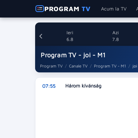
PROGRAM
TV
Acum la TV
Ieri
Azi
6.8
7.8
Program TV - joi - M1
Program TV
Canale TV
Program TV - M1
joi
Három kívánság
07:55