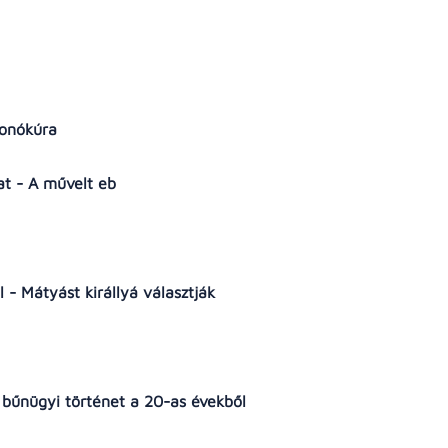
lvonókúra
zat - A művelt eb
ő
- Mátyást királlyá választják
 bűnügyi történet a 20-as évekből