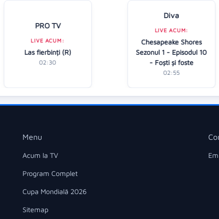
Diva
PRO TV
LIVE ACUM:
LIVE ACUM:
Chesapeake Shores
Las fierbinți (R)
Sezonul 1 - Episodul 10
- Foști și foste
02:30
02:55
Menu
Co
Acum la TV
Ema
Program Complet
Cupa Mondială 2026
Sitemap