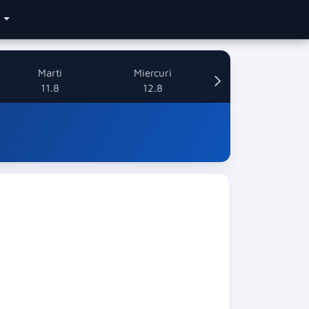
e
Marti
Miercuri
11.8
12.8