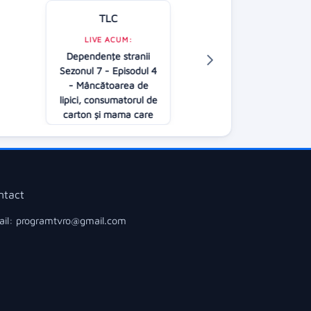
TLC
Kanal D
LIVE ACUM:
LIVE ACUM:
Dependenţe stranii
În căutarea adev
Sezonul 7 - Episodul 4
(R)
- Mâncătoarea de
02:45
lipici, consumatorul de
carton și mama care
nu renunță la alăptat
02:45
ntact
il: programtvro@gmail.com