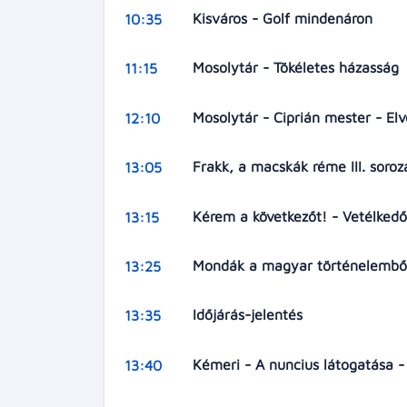
Kisváros - Golf mindenáron
10:35
Mosolytár - Tökéletes házasság
11:15
Mosolytár - Ciprián mester - E
12:10
Frakk, a macskák réme III. soro
13:05
Kérem a következőt! - Vetélked
13:15
Mondák a magyar történelemből 
13:25
Időjárás-jelentés
13:35
Kémeri - A nuncius látogatása -
13:40