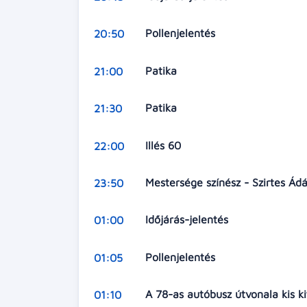
Pollenjelentés
20:50
Patika
21:00
Patika
21:30
Illés 60
22:00
Mestersége színész - Szirtes Á
23:50
Időjárás-jelentés
01:00
Pollenjelentés
01:05
A 78-as autóbusz útvonala kis k
01:10