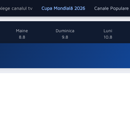
Alege canalul tv
Cupa Mondială 2026
Canale Popular
Maine
Duminica
Luni
8.8
9.8
10.8