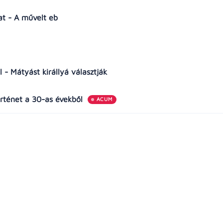
zat - A művelt eb
ő
- Mátyást királlyá választják
örténet a 30-as évekből
ACUM