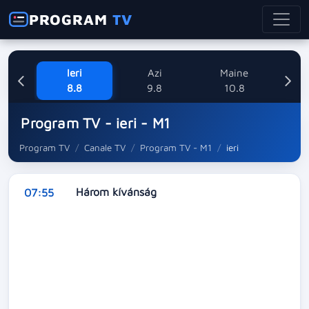
PROGRAM
TV
Ieri
Azi
Maine
M
8.8
9.8
10.8
Program TV - ieri - M1
Program TV
Canale TV
Program TV - M1
ieri
Három kívánság
07:55