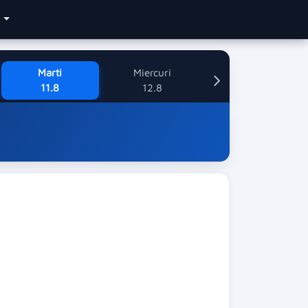
e
Marti
Miercuri
11.8
12.8