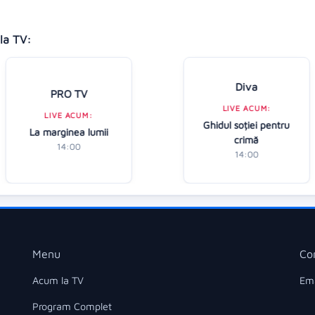
la TV:
Diva
PRO TV
LIVE ACUM:
LIVE ACUM:
Ghidul soției pentru
La marginea lumii
crimă
14:00
14:00
Menu
Co
Acum la TV
Ema
Program Complet