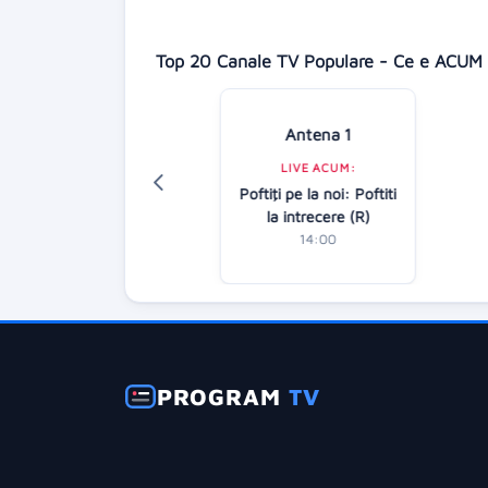
Top 20 Canale TV Populare - Ce e ACUM 
Antena 1
Digi 24
LIVE ACUM:
LIVE ACUM:
Poftiţi pe la noi: Poftiti
Știrile amiezii
la intrecere (R)
12:00
14:00
PROGRAM
TV