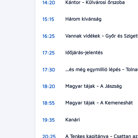
Kántor - Külvárosi őrszoba
14:20
Három kívánság
15:15
Vannak vidékek - Győr és Szige
16:25
Időjárás-jelentés
17:25
...és még egymillió lépés - Tol
17:30
Magyar tájak - A Jászság
18:20
Magyar tájak - A Kemeneshát
18:55
Kanári
19:35
A Tenkes kapitánya - Csattan az
20:25