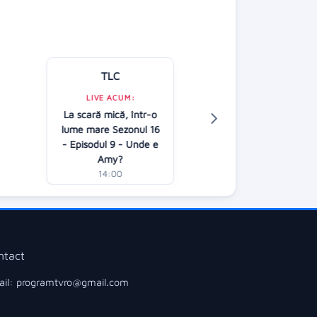
TLC
Kanal D
LIVE ACUM:
LIVE ACUM:
La scară mică, într-o
În căutarea adev
lume mare Sezonul 16
AP
- Episodul 9 - Unde e
13:00
Amy?
14:00
ntact
il: programtvro@gmail.com