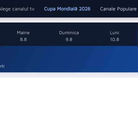
Alege canalul tv
Cupa Mondială 2026
Canale Popular
Maine
Duminica
Luni
8.8
9.8
10.8
rti