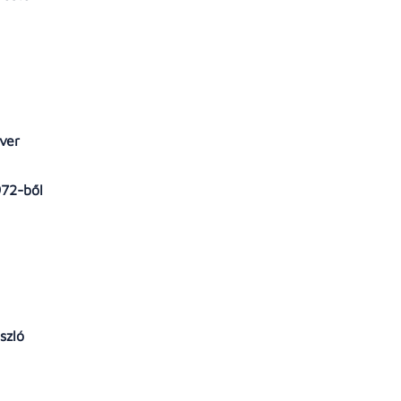
őver
972-ből
szló