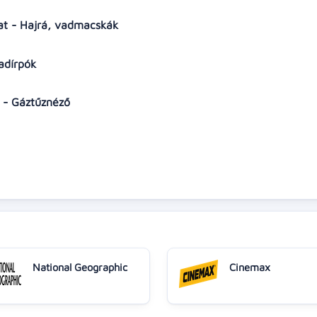
zat - Hajrá, vadmacskák
Radírpók
t - Gáztűznéző
National Geographic
Cinemax