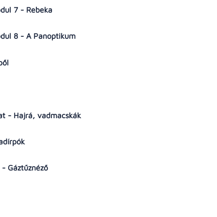
sodul 7 - Rebeka
sodul 8 - A Panoptikum
ből
zat - Hajrá, vadmacskák
Radírpók
t - Gáztűznéző