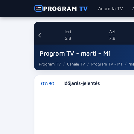
PROGRAM
TV
Acum la TV
Ieri
Azi
6.8
7.8
Program TV - marti - M1
Program TV
Canale TV
Program TV - M1
ma
Időjárás-jelentés
07:30