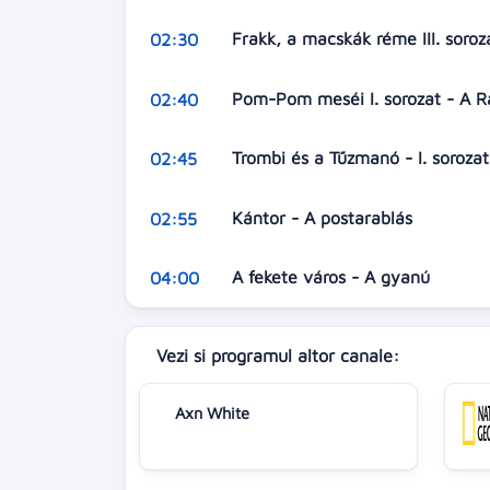
Frakk, a macskák réme III. soro
02:30
Pom-Pom meséi I. sorozat - A 
02:40
Trombi és a Tűzmanó - I. soroza
02:45
Kántor - A postarablás
02:55
A fekete város - A gyanú
04:00
Vezi si programul altor canale:
Axn White