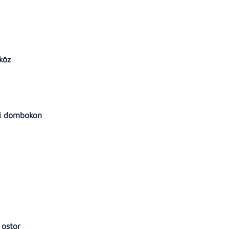
tköz
nai dombokon
 ostor