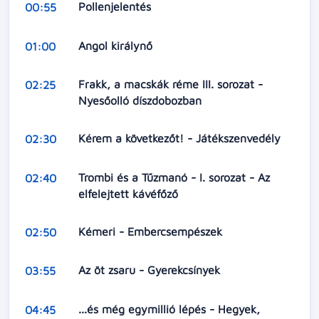
Pollenjelentés
00:55
Angol királynő
01:00
Frakk, a macskák réme III. sorozat -
02:25
Nyesőolló díszdobozban
Kérem a következőt! - Játékszenvedély
02:30
Trombi és a Tűzmanó - I. sorozat - Az
02:40
elfelejtett kávéfőző
Kémeri - Embercsempészek
02:50
Az öt zsaru - Gyerekcsínyek
03:55
...és még egymillió lépés - Hegyek,
04:45