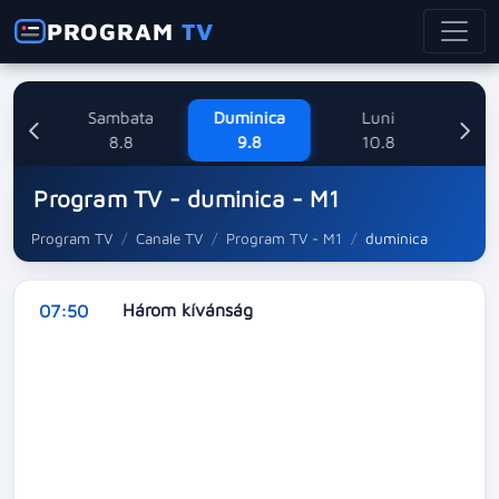
PROGRAM
TV
ne
Sambata
Duminica
Luni
M
8
8.8
9.8
10.8
Program TV - duminica - M1
Program TV
Canale TV
Program TV - M1
duminica
Három kívánság
07:50