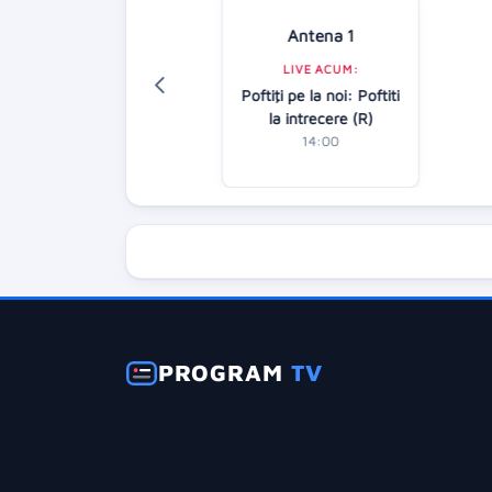
Antena 1
Digi 24
LIVE ACUM:
LIVE ACUM:
Poftiţi pe la noi: Poftiti
Știrile amiezii
la intrecere (R)
12:00
14:00
PROGRAM
TV