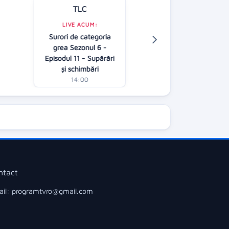
TLC
Kanal D
LIVE ACUM:
LIVE ACUM:
Surori de categoria
În căutarea adev
grea Sezonul 6 -
AP
Episodul 11 - Supărări
13:00
și schimbări
14:00
ntact
il: programtvro@gmail.com