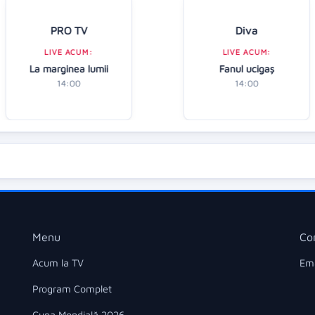
PRO TV
Diva
LIVE ACUM:
LIVE ACUM:
La marginea lumii
Fanul ucigaș
14:00
14:00
Menu
Co
Acum la TV
Ema
Program Complet
Cupa Mondială 2026