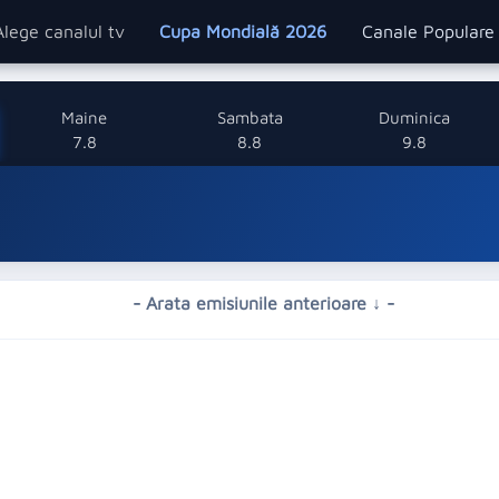
Alege canalul tv
Cupa Mondială 2026
Canale Popular
Maine
Sambata
Duminica
7.8
8.8
9.8
- Arata emisiunile anterioare ↓ -