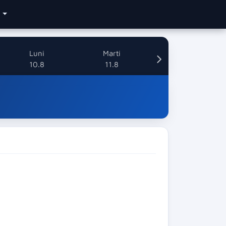
e
Luni
Marti
10.8
11.8