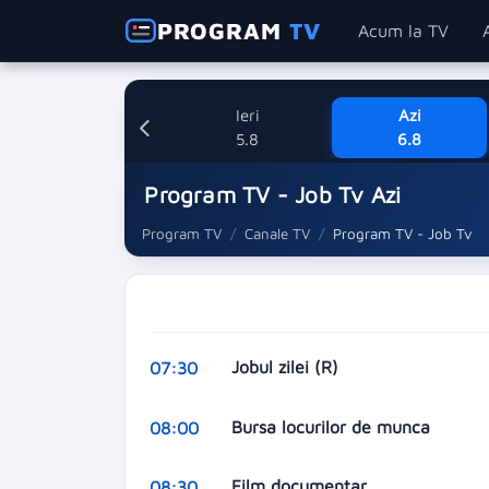
PROGRAM
TV
Acum la TV
Ieri
Azi
5.8
6.8
Program TV - Job Tv Azi
Program TV
Canale TV
Program TV - Job Tv
Jobul zilei (R)
07:30
Bursa locurilor de munca
08:00
Film documentar
08:30