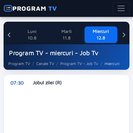
PROGRAM
TV
nica
Luni
Marti
Miercuri
8
10.8
11.8
12.8
Program TV - miercuri - Job Tv
Program TV
Canale TV
Program TV - Job Tv
miercuri
Jobul zilei (R)
07:30