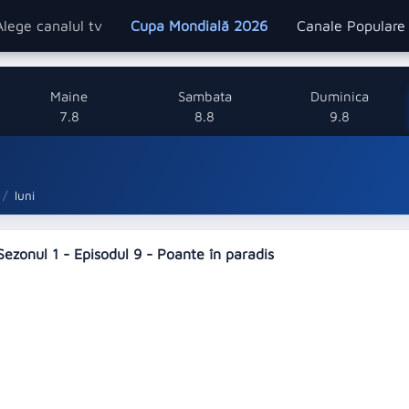
Alege canalul tv
Cupa Mondială 2026
Canale Popular
Maine
Sambata
Duminica
7.8
8.8
9.8
luni
 Sezonul 1 - Episodul 9 - Poante în paradis