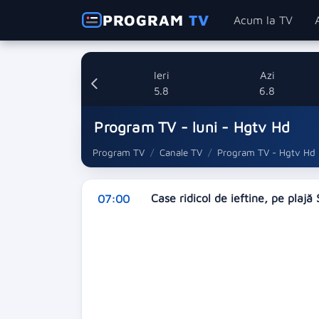
PROGRAM
TV
Acum la TV
Ieri
Azi
5.8
6.8
Program TV - luni - Hgtv Hd
Program TV
Canale TV
Program TV - Hgtv Hd
Case ridicol de ieftine, pe plajă
07:00