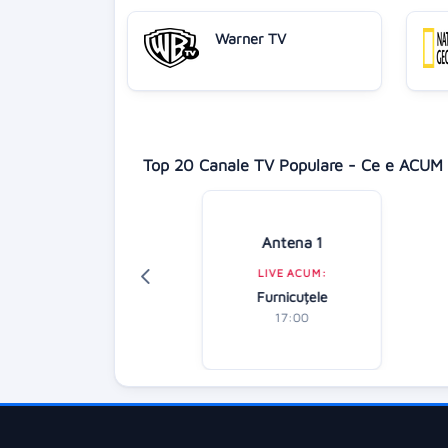
Warner TV
Top 20 Canale TV Populare - Ce e ACUM 
Digi 24
Antena 1
LIVE ACUM:
LIVE ACUM:
diție specială
Furnicuțele
18:00
17:00