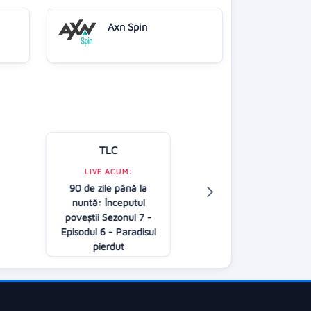
Axn Spin
TLC
Kanal D
LIVE ACUM:
90 de zile până la
LIVE ACUM:
nuntă: Începutul
Casa iubirii
poveştii Sezonul 7 -
16:30
Episodul 6 - Paradisul
pierdut
18:00