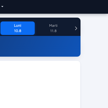
e
Luni
Marti
10.8
11.8