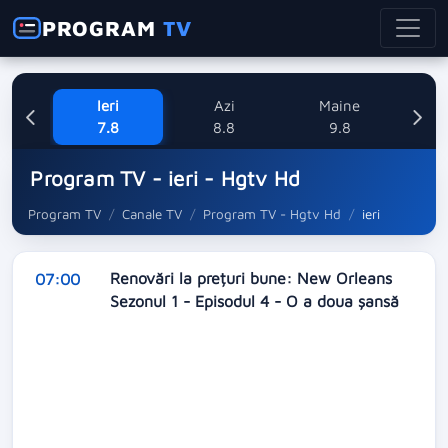
PROGRAM
TV
Ieri
Azi
Maine
L
7.8
8.8
9.8
1
Program TV - ieri - Hgtv Hd
Program TV
Canale TV
Program TV - Hgtv Hd
ieri
Renovări la prețuri bune: New Orleans
07:00
Sezonul 1 - Episodul 4 - O a doua șansă