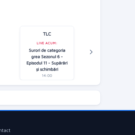
TLC
Kanal D
LIVE ACUM:
LIVE ACUM:
Surori de categoria
În căutarea adev
grea Sezonul 6 -
AP
Episodul 11 - Supărări
13:00
și schimbări
14:00
ntact