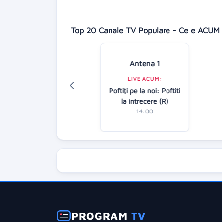
Top 20 Canale TV Populare - Ce e ACUM 
Antena 1
Digi 24
LIVE ACUM:
LIVE ACUM:
Poftiţi pe la noi: Poftiti
Știrile amiezii
la intrecere (R)
12:00
14:00
PROGRAM
TV