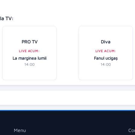
la TV:
PRO TV
Diva
LIVE ACUM:
LIVE ACUM:
La marginea lumii
Fanul ucigaș
14:00
14:00
Menu
Co