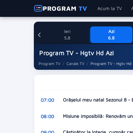
PROGRAM
TV
Acum la TV
Ieri
Azi
5.8
6.8
Program TV - Hgtv Hd Azi
Program TV
Canale TV
Program TV - Hgtv Hd
Orășelul meu natal Sezonul 8 - E
07:00
Misiune imposibilă: Renovăm un 
08:00
Câștigător la loterie, cumpăr c
09:00