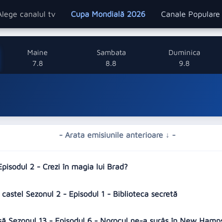
Alege canalul tv
Cupa Mondială 2026
Canale Popular
Maine
Sambata
Duminica
7.8
8.8
9.8
- Arata emisiunile anterioare ↓ -
pisodul 2 - Crezi în magia lui Brad?
castel Sezonul 2 - Episodul 1 - Biblioteca secretă
asă Sezonul 13 - Episodul 6 - Norocul ne-a surâs în New Hamp