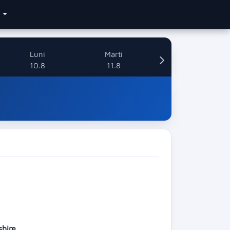
e
Luni
Marti
10.8
11.8
shire