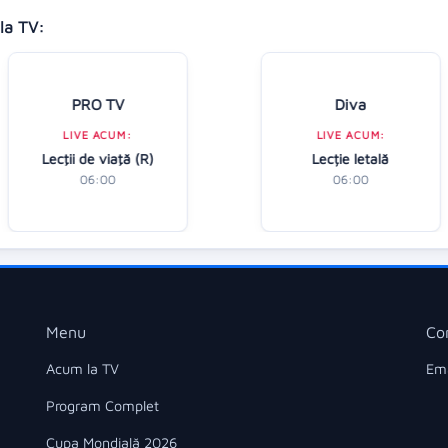
la TV:
PRO TV
Diva
LIVE ACUM:
LIVE ACUM:
Lecţii de viaţă (R)
Lecție letală
06:00
06:00
Menu
Co
Acum la TV
Ema
Program Complet
Cupa Mondială 2026