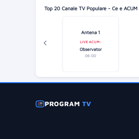
Top 20 Canale TV Populare - Ce e ACUM 
isney Channel
Antena 1
LIVE ACUM:
LIVE ACUM:
mster & Gretel
Observator
06:30
06:00
PROGRAM
TV