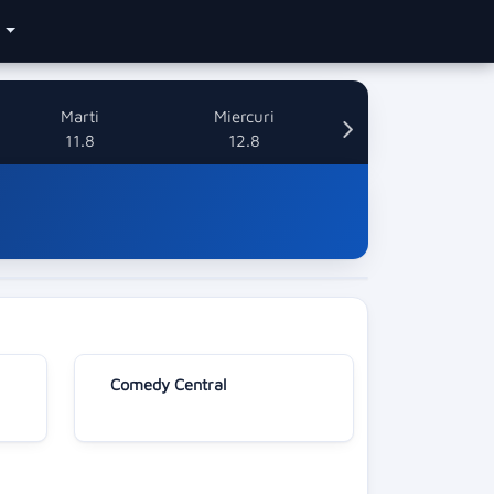
e
Marti
Miercuri
11.8
12.8
Comedy Central