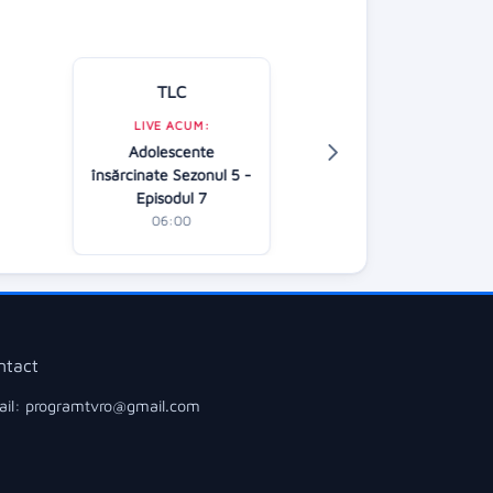
TLC
Kanal D
LIVE ACUM:
Adolescente
LIVE ACUM:
însărcinate Sezonul 5 -
Apel la consilier
Episodul 7
06:30
06:00
ntact
il: programtvro@gmail.com