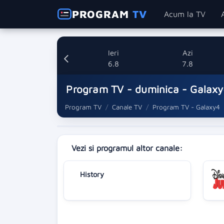
PROGRAM
TV
Acum la TV
Ieri
Azi
6.8
7.8
Program TV - duminica - Galax
Program TV
Canale TV
Program TV - Galaxy4
Vezi si programul altor canale:
History