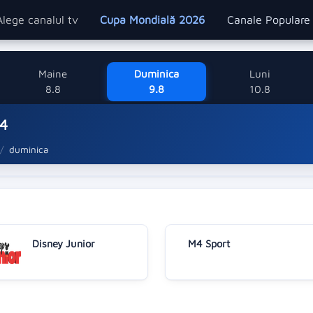
Alege canalul tv
Cupa Mondială 2026
Canale Popular
Maine
Duminica
Luni
8.8
9.8
10.8
y4
duminica
Disney Junior
M4 Sport