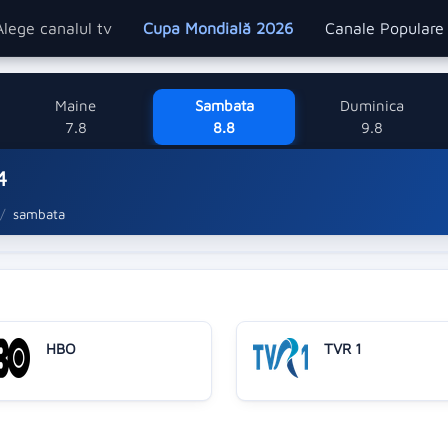
Alege canalul tv
Cupa Mondială 2026
Canale Popular
Maine
Sambata
Duminica
7.8
8.8
9.8
4
sambata
HBO
TVR 1