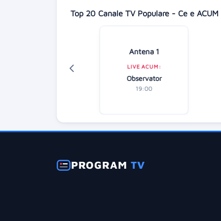
Top 20 Canale TV Populare - Ce e ACUM 
Digi 24
Antena 1
LIVE ACUM:
LIVE ACUM:
diție specială
Observator
18:00
19:00
PROGRAM
TV