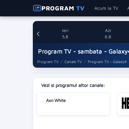
PROGRAM
TV
Acum la TV
Ieri
Azi
5.8
6.8
Program TV - sambata - Galaxy
Program TV
Canale TV
Program TV - Galaxy4
Vezi si programul altor canale:
Axn White