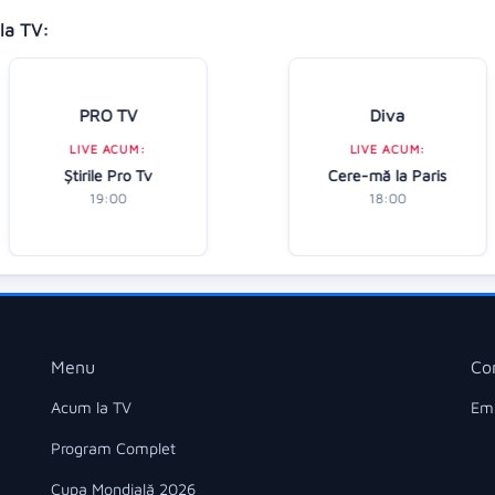
la TV:
PRO TV
Diva
LIVE ACUM:
LIVE ACUM:
Ştirile Pro Tv
Cere-mă la Paris
19:00
18:00
Menu
Co
Acum la TV
Ema
Program Complet
Cupa Mondială 2026