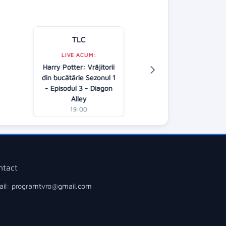
TLC
Kanal D
LIVE ACUM:
Harry Potter: Vrăjitorii
LIVE ACUM:
din bucătărie Sezonul 1
Știrile Kanal 
- Episodul 3 - Diagon
19:00
Alley
19:00
ntact
il: programtvro@gmail.com