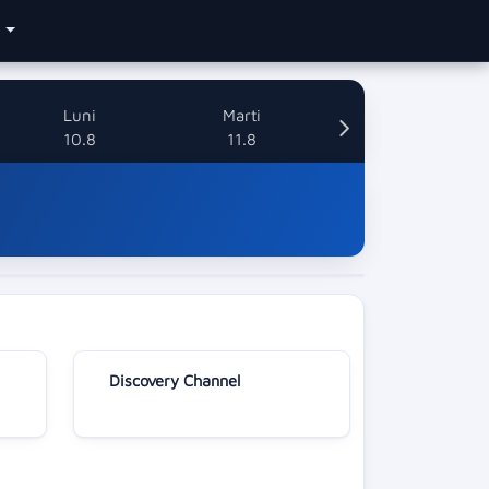
e
Luni
Marti
10.8
11.8
Discovery Channel