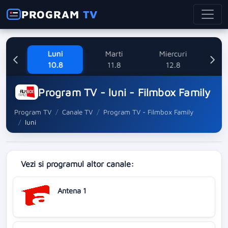
PROGRAM
TV
ne
Luni
Marti
Miercuri
8
10.8
11.8
12.8
Program TV - luni - Filmbox Family
Program TV
Canale TV
Program TV - Filmbox Family
luni
Vezi si programul altor canale:
Antena 1