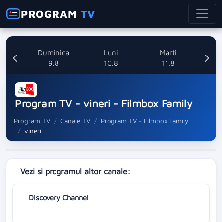
PROGRAM
TV
ata
Duminica
Luni
Marti
8
9.8
10.8
11.8
Program TV - vineri - Filmbox Family
Program TV
Canale TV
Program TV - Filmbox Family
vineri
Vezi si programul altor canale:
Discovery Channel