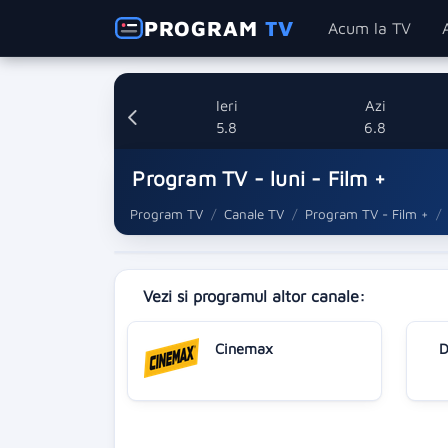
PROGRAM
TV
Acum la TV
Ieri
Azi
5.8
6.8
Program TV - luni - Film +
Program TV
Canale TV
Program TV - Film +
Vezi si programul altor canale:
Cinemax
D