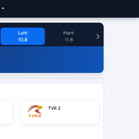
e
Luni
Marti
10.8
11.8
TVR 2