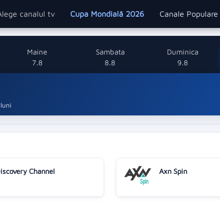
Alege canalul tv
Cupa Mondială 2026
Canale Popular
Maine
Sambata
Duminica
7.8
8.8
9.8
luni
iscovery Channel
Axn Spin