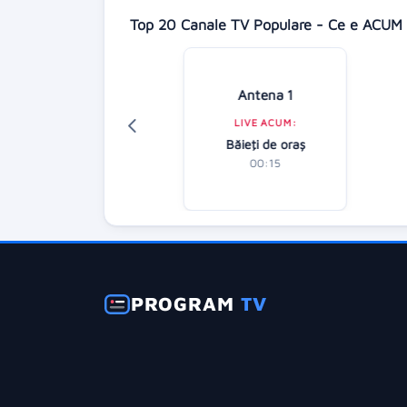
Top 20 Canale TV Populare - Ce e ACUM 
Digi 24
Antena 1
LIVE ACUM:
LIVE ACUM:
alul de seară (R)
Băieţi de oraş
01:00
00:15
PROGRAM
TV