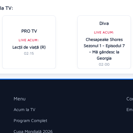
la TV:
Diva
PRO TV
LIVE ACUM:
Chesapeake Shores
LIVE ACUM:
Sezonul 1 - Episodul 7
Lecţii de viaţă (R)
- Mă gândesc la
02:15
Georgia
02:00
Menu
Co
Acum la TV
Ema
Program Complet
Cupa Mondială 2026