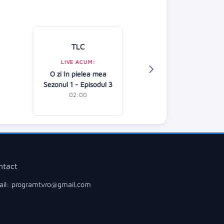
TLC
Kanal D
LIVE ACUM:
LIVE ACUM:
O zi în pielea mea
Știrile Kanal D 
Sezonul 1 - Episodul 3
00:30
02:00
ntact
il: programtvro@gmail.com