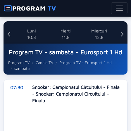
PROGRAM
TV
nica
Luni
Marti
Miercuri
8
10.8
11.8
12.8
Program TV - sambata - Eurosport 1 Hd
Program TV
Canale TV
Program TV - Eurosport 1 Hd
sambata
Snooker: Campionatul Circuitului - Finala
07:30
- Snooker: Campionatul Circuitului -
Finala