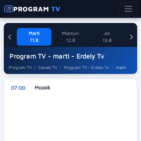
PROGRAM
TV
ne
Marti
Miercuri
Joi
V
8
11.8
12.8
13.8
Program TV - marti - Erdely Tv
Program TV
Canale TV
Program TV - Erdely Tv
marti
Mozaik
07:00