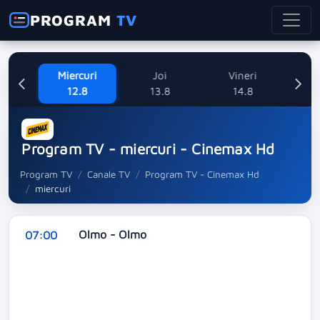
PROGRAM
TV
ne
Miercuri
Joi
Vineri
Sa
8
12.8
13.8
14.8
Program TV - miercuri - Cinemax Hd
Program TV
Canale TV
Program TV - Cinemax Hd
miercuri
Olmo - Olmo
07:00