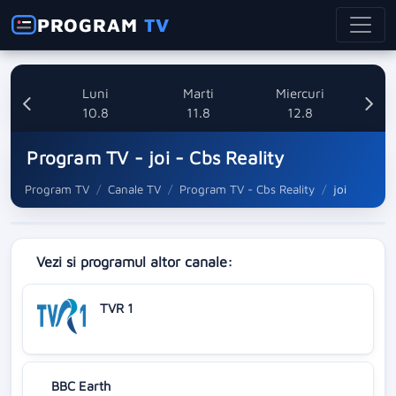
PROGRAM
TV
nica
Luni
Marti
Miercuri
8
10.8
11.8
12.8
Program TV - joi - Cbs Reality
Program TV
Canale TV
Program TV - Cbs Reality
joi
Vezi si programul altor canale:
TVR 1
BBC Earth