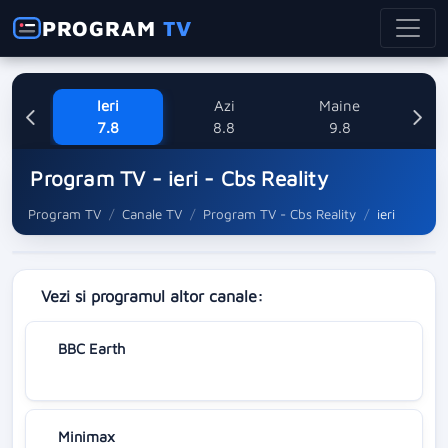
PROGRAM
TV
Ieri
Azi
Maine
L
7.8
8.8
9.8
1
Program TV - ieri - Cbs Reality
Program TV
Canale TV
Program TV - Cbs Reality
ieri
Vezi si programul altor canale:
BBC Earth
Minimax