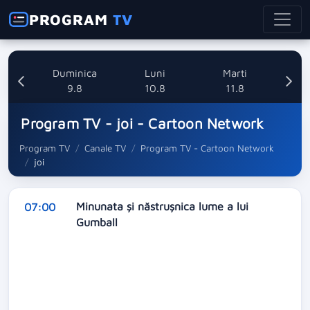
PROGRAM
TV
ata
Duminica
Luni
Marti
8
9.8
10.8
11.8
Program TV - joi - Cartoon Network
Program TV
Canale TV
Program TV - Cartoon Network
joi
Minunata și năstrușnica lume a lui
07:00
Gumball