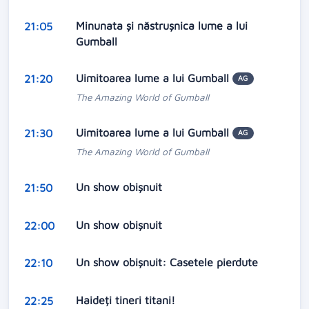
Minunata și năstrușnica lume a lui
21:05
Gumball
Uimitoarea lume a lui Gumball
21:20
AG
The Amazing World of Gumball
Uimitoarea lume a lui Gumball
21:30
AG
The Amazing World of Gumball
Un show obişnuit
21:50
Un show obişnuit
22:00
Un show obișnuit: Casetele pierdute
22:10
Haideți tineri titani!
22:25