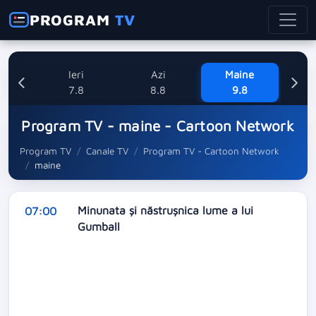
PROGRAM
TV
Ieri
Azi
Maine
L
7.8
8.8
9.8
1
Program TV - maine - Cartoon Network
Program TV
Canale TV
Program TV - Cartoon Network
maine
Minunata și năstrușnica lume a lui
07:00
Gumball