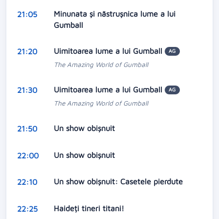
Minunata și năstrușnica lume a lui
21:05
Gumball
Uimitoarea lume a lui Gumball
21:20
AG
The Amazing World of Gumball
Uimitoarea lume a lui Gumball
21:30
AG
The Amazing World of Gumball
Un show obişnuit
21:50
Un show obişnuit
22:00
Un show obișnuit: Casetele pierdute
22:10
Haideți tineri titani!
22:25