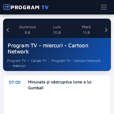
PROGRAM
TV
ata
Duminica
Luni
Marti
8
9.8
10.8
11.8
Program TV - miercuri - Cartoon
Network
Program TV
Canale TV
Program TV - Cartoon Network
miercuri
Minunata și năstrușnica lume a lui
07:00
Gumball