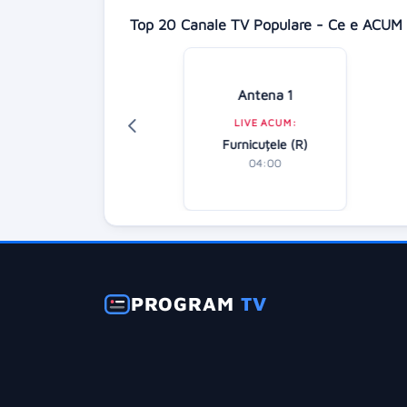
Top 20 Canale TV Populare - Ce e ACUM 
isney Channel
Antena 1
LIVE ACUM:
LIVE ACUM:
Amfibienii
Furnicuțele (R)
04:10
04:00
PROGRAM
TV