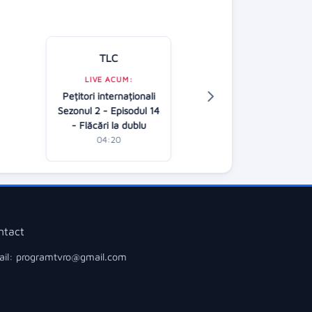
TLC
Kanal D
LIVE ACUM:
LIVE ACUM:
Pețitori internaționali
În căutarea adev
Sezonul 2 - Episodul 14
(R)
- Flăcări la dublu
02:45
04:20
ntact
il: programtvro@gmail.com