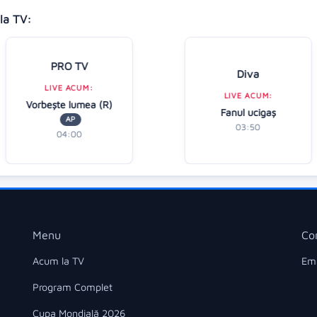
la TV:
PRO TV
Diva
LIVE ACUM:
LIVE ACUM:
Vorbeşte lumea (R)
Fanul ucigaș
AP
03:50
04:00
Menu
Co
Acum la TV
Ema
Program Complet
Cupa Mondială 2026