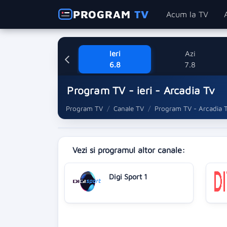
PROGRAM
TV
Acum la TV
Ieri
Azi
6.8
7.8
Program TV - ieri - Arcadia Tv
Program TV
Canale TV
Program TV - Arcadia 
Vezi si programul altor canale:
Digi Sport 1