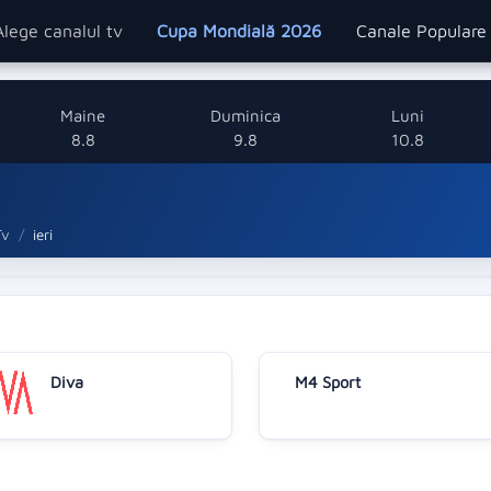
Alege canalul tv
Cupa Mondială 2026
Canale Popular
Maine
Duminica
Luni
8.8
9.8
10.8
Tv
ieri
Diva
M4 Sport