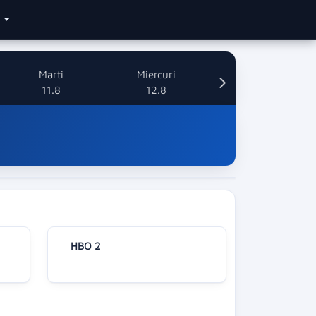
e
Marti
Miercuri
11.8
12.8
HBO 2