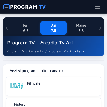
PROGRAM
TV
Ieri
Azi
Maine
Dum
6.8
7.8
8.8
Program TV - Arcadia Tv Azi
Program TV
Canale TV
Program TV - Arcadia Tv
Vezi si programul altor canale:
Filmcafe
History