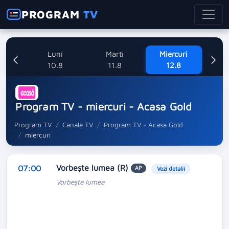
PROGRAM
TV
nica
Luni
Marti
Miercuri
8
10.8
11.8
12.8
Program TV - miercuri - Acasa Gold
Program TV
Canale TV
Program TV - Acasa Gold
miercuri
Vorbeşte lumea (R)
07:00
AP
Vezi detalii
Vorbeşte lumea