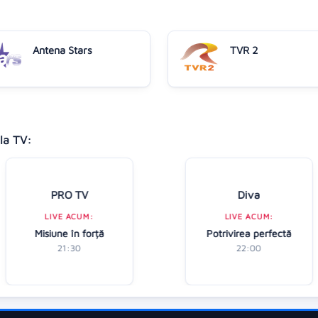
Antena Stars
TVR 2
la TV:
PRO TV
Diva
LIVE ACUM:
LIVE ACUM:
Misiune în forță
Potrivirea perfectă
21:30
22:00