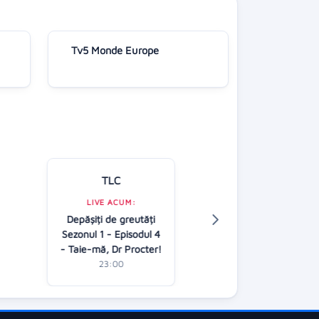
Tv5 Monde Europe
TLC
Kanal D
LIVE ACUM:
Depășiți de greutăți
LIVE ACUM:
Sezonul 1 - Episodul 4
Pe maini bun
- Taie-mă, Dr Procter!
23:00
23:00