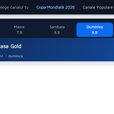
Alege canalul tv
Cupa Mondială 2026
Canale Popular
Maine
Sambata
Duminica
7.8
8.8
9.8
casa Gold
ld
duminica