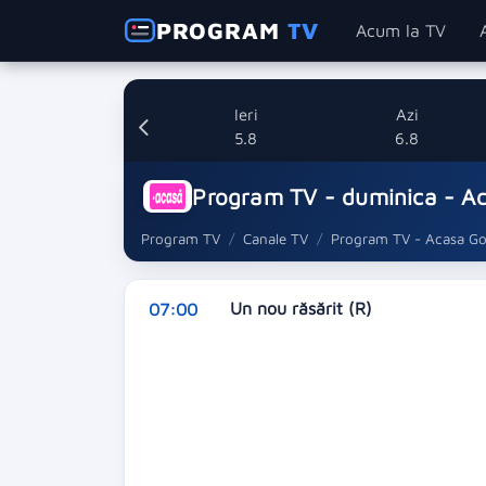
PROGRAM
TV
Acum la TV
Ieri
Azi
5.8
6.8
Program TV - duminica - A
Program TV
Canale TV
Program TV - Acasa Go
Un nou răsărit (R)
07:00