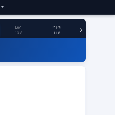
e
Luni
Marti
10.8
11.8