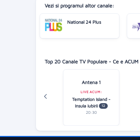
Vezi si programul altor canale:
National 24 Plus
Top 20 Canale TV Populare - Ce e ACUM 
Antena 1
Digi 24
LIVE ACUM:
LIVE ACUM:
Temptation Island -
iență națională
Insula iubirii
12
23:00
20:30