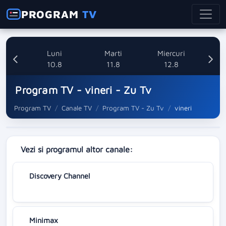
PROGRAM
TV
nica
Luni
Marti
Miercuri
8
10.8
11.8
12.8
Program TV - vineri - Zu Tv
Program TV
Canale TV
Program TV - Zu Tv
vineri
Vezi si programul altor canale:
Discovery Channel
Minimax