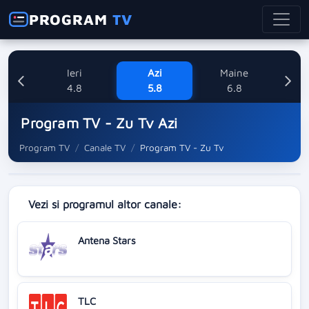
PROGRAM
TV
Ieri
Azi
Maine
V
4.8
5.8
6.8
Program TV - Zu Tv Azi
Program TV
Canale TV
Program TV - Zu Tv
Vezi si programul altor canale:
Antena Stars
TLC