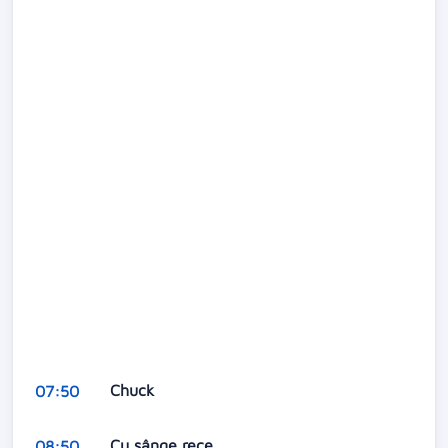
Chuck
07:50
Cu sânge rece
08:50