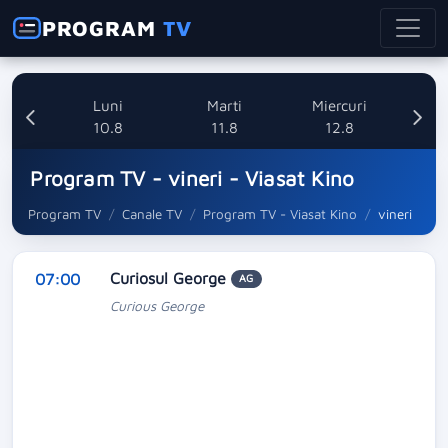
PROGRAM
TV
nica
Luni
Marti
Miercuri
8
10.8
11.8
12.8
Program TV - vineri - Viasat Kino
Program TV
Canale TV
Program TV - Viasat Kino
vineri
Curiosul George
07:00
AG
Curious George