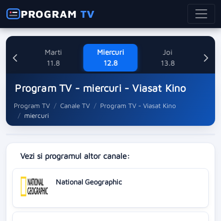
PROGRAM
TV
ne
Marti
Miercuri
Joi
V
8
11.8
12.8
13.8
Program TV - miercuri - Viasat Kino
Program TV
Canale TV
Program TV - Viasat Kino
miercuri
Vezi si programul altor canale:
National Geographic