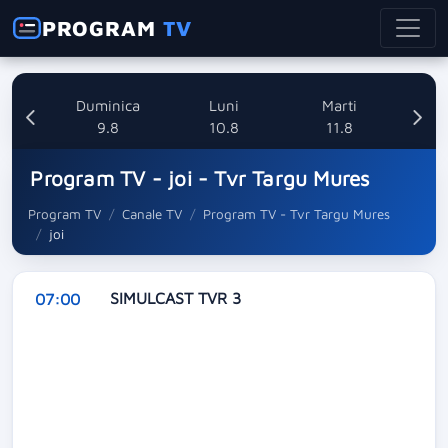
PROGRAM
TV
ata
Duminica
Luni
Marti
8
9.8
10.8
11.8
Program TV - joi - Tvr Targu Mures
Program TV
Canale TV
Program TV - Tvr Targu Mures
joi
SIMULCAST TVR 3
07:00