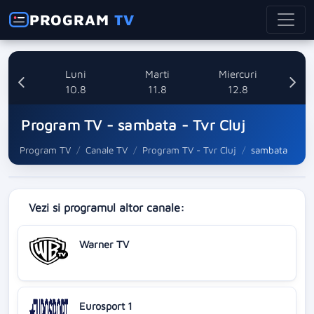
PROGRAM
TV
nica
Luni
Marti
Miercuri
8
10.8
11.8
12.8
Program TV - sambata - Tvr Cluj
Program TV
Canale TV
Program TV - Tvr Cluj
sambata
Vezi si programul altor canale:
Warner TV
Eurosport 1