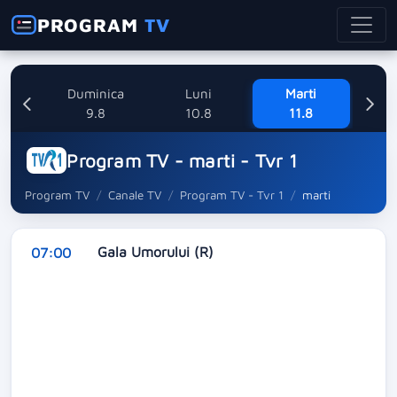
PROGRAM
TV
ata
Duminica
Luni
Marti
8
9.8
10.8
11.8
Program TV - marti - Tvr 1
Program TV
Canale TV
Program TV - Tvr 1
marti
Gala Umorului (R)
07:00