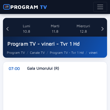
PROGRAM
TV
nica
Luni
Marti
Miercuri
8
10.8
11.8
12.8
Program TV - vineri - Tvr 1 Hd
Program TV
Canale TV
Program TV - Tvr 1 Hd
vineri
Gala Umorului (R)
07:00