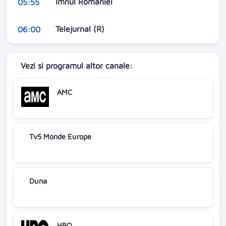
Imnul României
05:55
Telejurnal (R)
06:00
Vezi si programul altor canale:
AMC
Tv5 Monde Europe
Duna
HBO