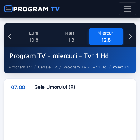
PROGRAM
TV
nica
Luni
Marti
Miercuri
8
10.8
11.8
12.8
Program TV - miercuri - Tvr 1 Hd
Program TV
Canale TV
Program TV - Tvr 1 Hd
miercuri
Gala Umorului (R)
07:00