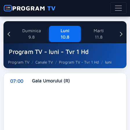
PROGRAM
TV
ne
Duminica
Luni
Marti
Mi
8
9.8
10.8
11.8
Program TV - luni - Tvr 1 Hd
Program TV
Canale TV
Program TV - Tvr 1 Hd
luni
Gala Umorului (R)
07:00