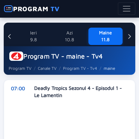
PROGRAM
TV
Ieri
Azi
Maine
Mi
9.8
10.8
11.8
Program TV - maine - Tv4
Program TV
Canale TV
Program TV - Tv4
maine
Deadly Tropics Sezonul 4 - Episodul 1 -
07:00
Le Lamentin