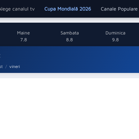
Alege canalul tv
Cupa Mondială 2026
Canale Popular
Maine
Sambata
Duminica
7.8
8.8
9.8
t
st
vineri