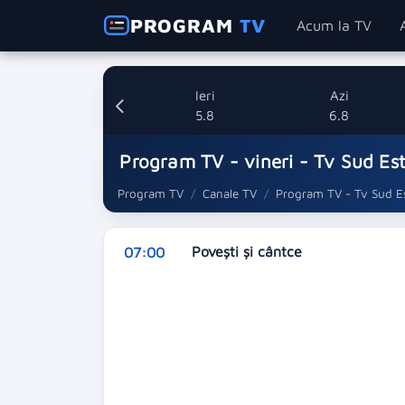
PROGRAM
TV
Acum la TV
Ieri
Azi
5.8
6.8
Program TV - vineri - Tv Sud Es
Program TV
Canale TV
Program TV - Tv Sud E
Povești și cântce
07:00