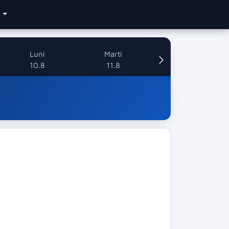
e
Luni
Marti
10.8
11.8