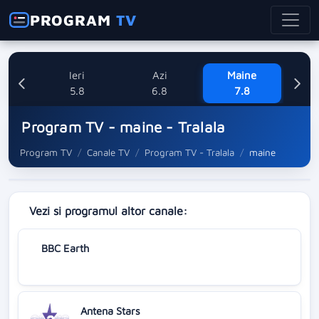
PROGRAM
TV
Ieri
Azi
Maine
Sa
5.8
6.8
7.8
Program TV - maine - Tralala
Program TV
Canale TV
Program TV - Tralala
maine
Vezi si programul altor canale:
BBC Earth
Antena Stars