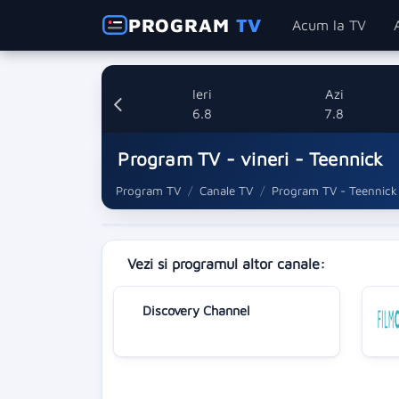
PROGRAM
TV
Acum la TV
Ieri
Azi
6.8
7.8
Program TV - vineri - Teennick
Program TV
Canale TV
Program TV - Teennick
Vezi si programul altor canale:
Discovery Channel