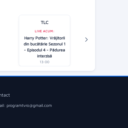
TLC
Kanal D
LIVE ACUM:
LIVE ACUM:
Harry Potter: Vrăjitorii
În căutarea adev
din bucătărie Sezonul 1
AP
- Episodul 4 - Pădurea
13:00
interzisă
13:00
ntact
il: programtvro@gmail.com