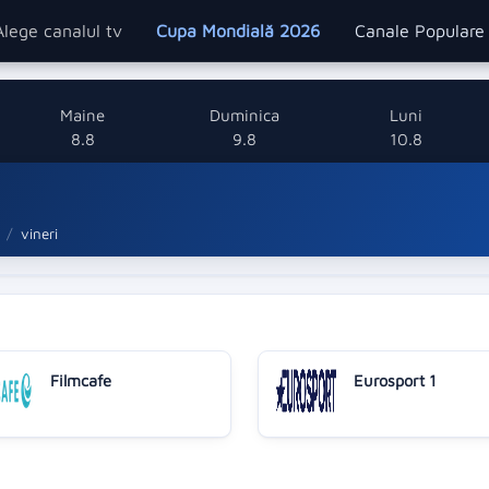
Alege canalul tv
Cupa Mondială 2026
Canale Popular
Maine
Duminica
Luni
8.8
9.8
10.8
vineri
Filmcafe
Eurosport 1