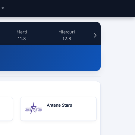
e
Marti
Miercuri
11.8
12.8
Antena Stars