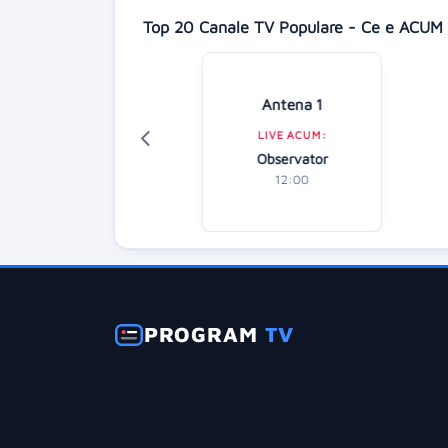
Top 20 Canale TV Populare - Ce e ACUM 
Digi 24
Antena 1
LIVE ACUM:
LIVE ACUM:
Știrile amiezii
Observator
12:00
12:00
PROGRAM
TV