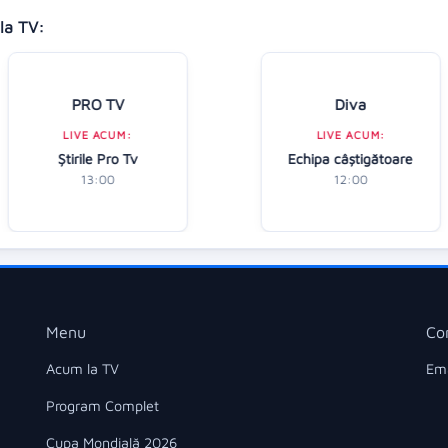
la TV:
PRO TV
Diva
LIVE ACUM:
LIVE ACUM:
Ştirile Pro Tv
Echipa câștigătoare
13:00
12:00
Menu
Co
Acum la TV
Ema
Program Complet
Cupa Mondială 2026