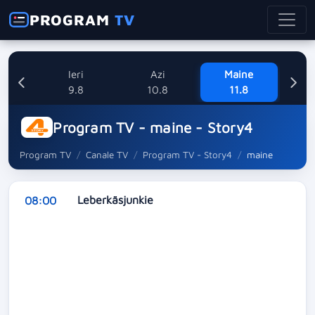
PROGRAM
TV
Ieri
Azi
Maine
Mi
9.8
10.8
11.8
Program TV - maine - Story4
Program TV
Canale TV
Program TV - Story4
maine
Leberkäsjunkie
08:00