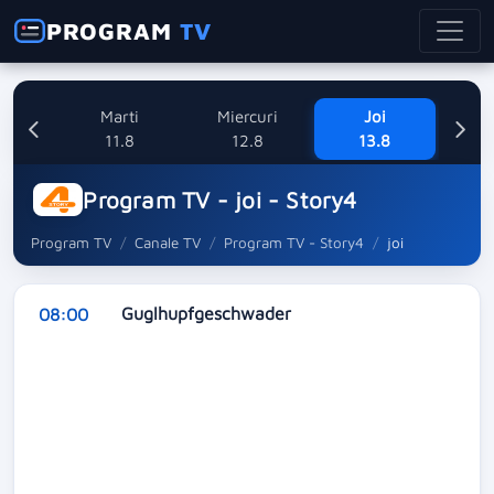
PROGRAM
TV
i
Marti
Miercuri
Joi
8
11.8
12.8
13.8
Program TV - joi - Story4
Program TV
Canale TV
Program TV - Story4
joi
Guglhupfgeschwader
08:00