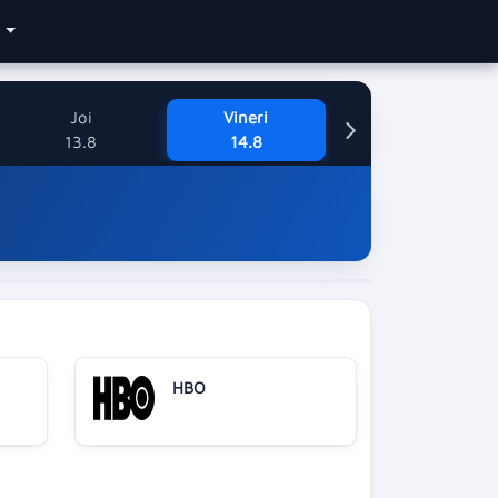
e
Joi
Vineri
13.8
14.8
HBO