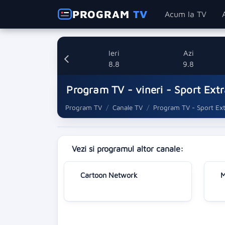
PROGRAM
TV
Acum la TV
Ieri
Azi
8.8
9.8
Program TV - vineri - Sport Ext
Program TV
Canale TV
Program TV - Sport Ex
Vezi si programul altor canale:
Cartoon Network
M