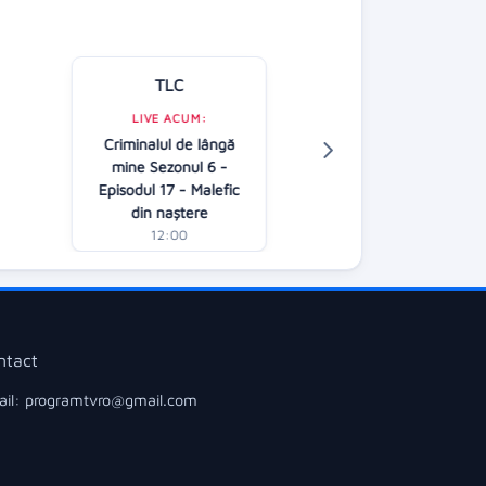
TLC
Kanal D
LIVE ACUM:
Criminalul de lângă
LIVE ACUM:
mine Sezonul 6 -
Știrile Kanal 
Episodul 17 - Malefic
12:00
din naștere
12:00
ntact
il: programtvro@gmail.com