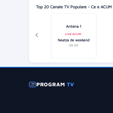
Top 20 Canale TV Populare - Ce e ACUM 
Digi 24
Antena 1
LIVE ACUM:
LIVE ACUM:
tirile dimineții
Neatza de weekend
07:00
09:00
PROGRAM
TV