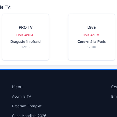
la TV:
PRO TV
Diva
LIVE ACUM:
LIVE ACUM:
Dragoste în ofsaid
Cere-mă la Paris
12:15
12:00
Menu
Co
Acum la TV
Ema
Program Complet
Cupa Mondială 2026