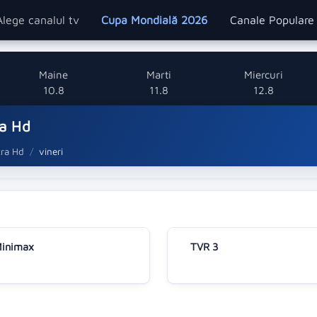
Alege canalul tv
Cupa Mondială 2026
Canale Popular
Maine
Marti
Miercuri
10.8
11.8
12.8
ra Hd
tra Hd
vineri
inimax
TVR 3