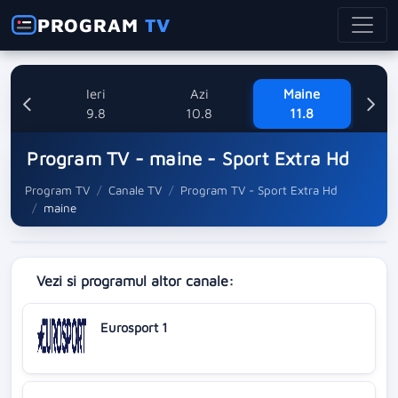
PROGRAM
TV
Ieri
Azi
Maine
Mi
9.8
10.8
11.8
Program TV - maine - Sport Extra Hd
Program TV
Canale TV
Program TV - Sport Extra Hd
maine
Vezi si programul altor canale:
Eurosport 1