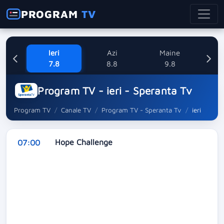
PROGRAM
TV
Ieri
Azi
Maine
L
7.8
8.8
9.8
1
Program TV - ieri - Speranta Tv
Program TV
Canale TV
Program TV - Speranta Tv
ieri
Hope Challenge
07:00